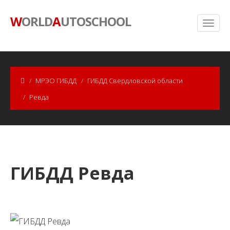
W
ORLD
A
UTOSCHOOL
МРЭО ГИБДД
ГИБДД Свердловской области
Ревда
ГИБДД Ревда