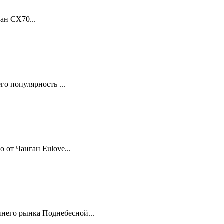
ан CX70...
о популярность ...
от Чанган Eulove...
него рынка Поднебесной...