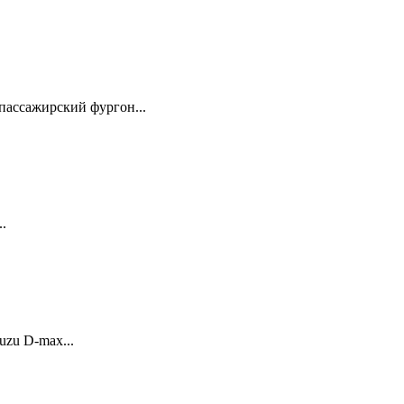
ассажирский фургон...
.
uzu D-max...