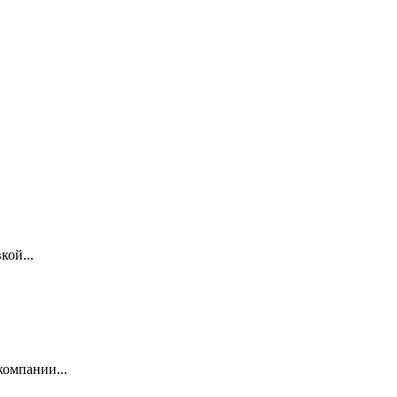
кой...
омпании...