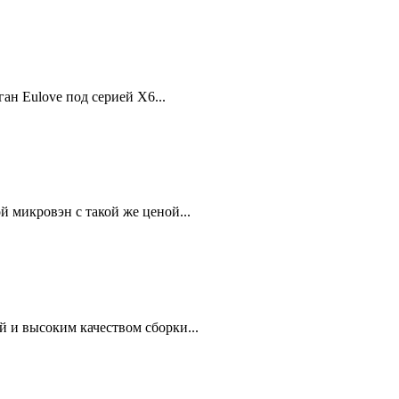
н Eulove под серией X6...
й микровэн с такой же ценой...
й и высоким качеством сборки...